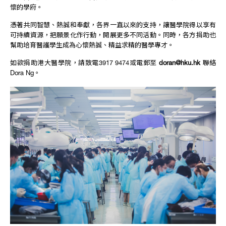
懷的學府。
憑著共同智慧、熱誠和奉獻，各界一直以來的支持，讓醫學院得以享有
可持續資源，把願景化作行動，開展更多不同活動。同時，各方捐助也
幫助培育醫護學生成為心懷熱誠、精益求精的醫學專才。
如欲捐助港大醫學院，請致電3917 9474或電郵至
doran@hku.hk
聯絡
Dora Ng。