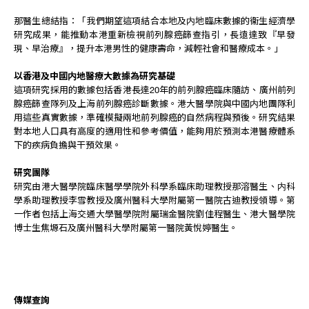
那醫生總結指：「我們期望這項結合本地及内地臨床數據的衞生經濟學
研究成果，能推動本港重新檢視前列腺癌篩查指引，長遠達致『早發
現、早治療』，提升本港男性的健康壽命，減輕社會和醫療成本。」
以香港及中國内地醫療大數據為研究基礎
這項研究採用的數據包括香港長達20年的前列腺癌臨床隨訪、廣州前列
腺癌篩查隊列及上海前列腺癌診斷數據。港大醫學院與中國内地團隊利
用這些真實數據，準確模擬兩地前列腺癌的自然病程與預後。研究結果
對本地人口具有高度的適用性和參考價值，能夠用於預測本港醫療體系
下的疾病負擔與干預效果。
研究團隊
研究由港大醫學院臨床醫學學院外科學系臨床助理教授那溶醫生、内科
學系助理教授李雪教授及廣州醫科大學附屬第一醫院古迪教授領導。第
一作者包括上海交通大學醫學院附屬瑞金醫院劉佳程醫生、港大醫學院
博士生焦塬石及廣州醫科大學附屬第一醫院黃悅婷醫生。
傳媒查詢