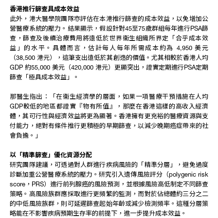
香港推行篩查具成本效益
此外，港大醫學院團隊亦評估在本港推行篩查的成本效益，以免增加公
營醫療系統的壓力。結果顯示，假設針對45至75歲群組每年進行PSA篩
查，篩查及後續治療費用將遠低於世界衞生組織所界定「合乎成本效
益」的水平。具體而言，估計每人每年所需成本約為 4,950 美元
（38,500 港元），這筆支出遠低於其創造的價值。尤其相較於香港人均
GDP 約55,000 美元（420,000 港元）更顯突出，證實定期進行PSA定期
篩查「極具成本效益」。
那醫生指出：「在衞生經濟學的層面，如果一項醫療干預措施在人均
GDP較低的地區都證實『物有所值』，那麼在香港這樣的高收入經濟
體，其可行性與經濟效益將更為顯著。香港擁有更充裕的醫療資源與支
付能力，絕對有條件推行更積極的早期篩查，以減少晚期癌症帶來的社
會負擔。」
以「精準篩查」優化資源分配
研究團隊建議，可透過對人群進行疾病風險的「精準分層」，避免過度
診斷加重公營醫療系統的壓力。研究引入遺傳風險評分（polygenic risk
score，PRS）進行前列腺癌的風險預測，並根據風險高低制定不同篩查
策略。高風險族群應採取進行更頻繁的監測，而對於佔總體約三分之二
的中低風險族群，則可延遲篩查起始年齡或減少檢測頻率。這種分層策
略能在不影響疾病預期生存率的前提下，進一步提升成本效益。