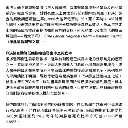
香港大學李嘉誠醫學院（港大醫學院）臨床醫學學院外科學系及內科學
系的研究團隊發現，針對45歲以上男性進行前列腺特異抗原（PSA）篩
查能將晚期癌症發生率由39%大幅降低至約1%，死亡率從6.14%降至
2.85%，研究指出在香港推行風險分層篩查極具成本效益，為本港制定
未來的癌症防控政策提供強而有力的支持。研究結果已發表於《刺針區
域健康——西太平洋》（
The Lancet Regional Health – Western Pacific
)
（
按此瀏覽期刊文章
）。
PSA篩查助降低晚期癌症發生率及死亡率
根據醫務衞生局最新數據，近年前列腺癌已成爲本港男性最常見的癌症
之一，發病率排名第三，患病人數隨著人口老齡化加劇而逐年增長。港
大醫學院臨床醫學學院外科學系臨床助理教授那溶醫生表示，前列腺癌
的早期病徵不明顯，導致患者容易延誤治療，PSA篩查透過抽血化驗，
偵測血液中PSA水平，以助盡早發現高風險或已擴散的前列腺癌。惟本
港衞生政策暫時未有針對前列腺癌的篩查，目前亦沒有足夠科學證據為
政策制定者提供依據以推行全民篩查。
研究團隊評估了56種不同的PSA篩查策略，包括為45至75歲男性每年進
行PSA篩查，他們發現此篩查策略可將初診時已確診晚期的比例從約
39%大幅降至約1%；每年前列腺癌死亡比率亦可從6.14%降至
2.85%。