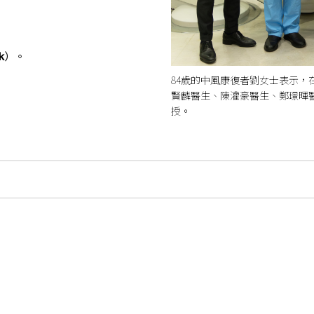
k
）。
84歲的中風康復者劉女士表示
賢麟醫生、陳灌豪醫生、鄭璟暉
授。