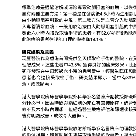
標準治療是通過溶解或清除導致動脈阻塞的血塊，以恢
風有兩種主要方法：第一種是在發病後4.5小時內注射
由小動脈阻塞引致的中風；第二種方法是血管介入動脈
入導管清除血塊，一般用於治療由大動脈阻塞引起的中
發後六小時內接受取栓手術的患者，有32.6％術後仍
此治療的患者往後能自理的機率僅19.1％。
研究結果及意義
瑪麗醫院作為香港首間提供全天候取栓手術的醫院，在
理想成果。這些患者中43.5% 獲得良好的臨床效果，比
究亦發現在中風超過六小時的患者當中，經醫生臨床和
患者也合適接受取栓手術。研究結果顯示，當中有36%
活，成效顯著。
港大醫學院臨床醫學學院外科學系名譽臨床副教授鄭璟
分秒必爭，因為時間與腦細胞的死亡有直接關連。儘管
效不及六小時內理想，但經過醫生嚴格評估和篩選後接
後有明顯改善，成效令人鼓舞。」
港大醫學院臨床醫學學院放射診斷學系名譽臨床助理教
的影像掃描，能幫助醫生挑選取栓手術的受惠者，擴大