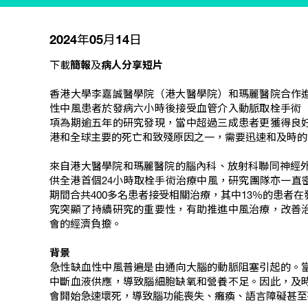
2024年05月14日
下載
簡報
及
病人分享短片
香港大學李嘉誠醫學院（港大醫學院）和瑪麗醫院合作
性中風患者於發病六小時後接受血管介入動脈取栓手術
項為期逾五年的研究發現，當中超過三成患者更獲得良
港和全球主要的死亡和致殘原因之一，需要迅速和及時的
來自港大醫學院和瑪麗醫院的腦內科、放射科聯同神經外
供全港首個24小時取栓手術治療中風，研究團隊亦一直
期間合共400多名患者接受相關治療，其中13％的患者
究突顯了持續研究的重要性，有助推進中風治療，改善
會的經濟負擔。
背景
急性缺血性中風普遍是由通向大腦的動脈阻塞引起的。
中斷血液供應，導致腦細胞缺氧和營養不足。因此，及
會開始急速壞死，導致腦功能喪失、癱瘓、語言障礙甚至