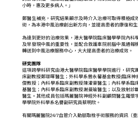
小時，惠及更多病人。」
鄭醫生補充，研究結果顯示及時介入治療可取得積極成
術，為本港中風治療創出新方向，並提高患者的康復和生
為達到更好的治療效果，港大醫學院臨床醫學學院內科
及早發現中風的重要性，並配合救護車院前腦中風通報
轉送到中風治療服務中心，大大提高患者的治療成效。
研究團隊
這項跨學科研究由港大醫學院臨床醫學學院進行，研究
床副教授鄭璟暉醫生；外科學系曾永馨基金教授(臨床神經
傑教授；內科學系臨床副教授陳灌豪醫生；內科學系臨
基醫生；內科學系臨床副教授謝曼瑜醫生；以及放射診
醫生。其他成員包括瑪麗醫院神經外科副顧問醫生羅懷
學學院外科學系名譽副研究員蔡明欣。
有關瑪麗醫院24/7血管介入動脈取栓手術服務的資訊（查詢熱