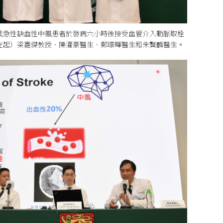
成急性缺血性中風患者於發病六小時後接受血管介入動脈取栓
左起）梁嘉傑教授、陳灌豪醫生、鄭璟暉醫生和朱賢麟醫生。