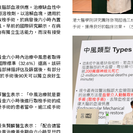
復腦部血液供應。治療缺血性中
靜脈溶栓劑，以溶解血塊，適用於
港大醫學院研究團隊發現超過三
取栓手術，於病發後六小時內置
手術，獲得良好的臨床效果。（
風。早前的國際研究顯示，在病
能夠有獨立生活能力，而沒有接受
黃金六小時內治療中風患者取得
國際標準（32.6%）還高。該研
腦部掃描評估及篩選後，有部分
於手術後90天可以獨立良好生
暉醫生表示：「中風治療就是要
黃金六小時後進行取栓手術的成
受手術的患者當中，逾三成手術
授朱賢麟醫生表示：「配合適當
中風治療黃金期由六小時至廿四