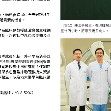
效，瑪麗醫院提供全天候取栓手
活質素的機會。
（右起）陳灌豪醫生、鄭璟暉醫
至廿四小時，將惠及更多病人。
學系臨床副教授陳灌豪醫生強調
機制，以確保中風患者能夠及時
團隊成員包括：外科學系名譽臨
科學)兼學院副院長(教學)梁嘉
床副教授暨中風研究組主任劉巨
斷學系名譽臨床助理教授朱賢麟
宇醫生，以及港大醫學院臨床醫
線：7083-5207）