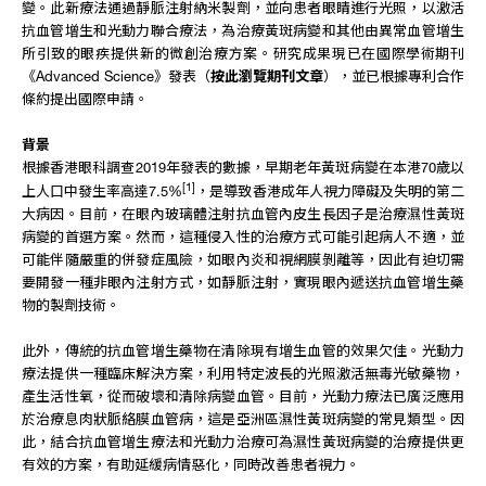
變。此新療法通過靜脈注射納米製劑，並向患者眼睛進行光照，以激活
抗血管增生和光動力聯合療法，為治療黃斑病變和其他由異常血管增生
所引致的眼疾提供新的微創治療方案。研究成果現已在國際學術期刊
《Advanced Science》發表（
按此瀏覽期刊文章
），並已根據專利合作
條約提出國際申請。
背景
根據香港眼科調查2019年發表的數據，早期老年黃斑病變在本港70歲以
[1]
上人口中發生率高達7.5%
，是導致香港成年人視力障礙及失明的第二
大病因。目前，在眼內玻璃體注射抗血管內皮生長因子是治療濕性黃斑
病變的首選方案。然而，這種侵入性的治療方式可能引起病人不適，並
可能伴隨嚴重的併發症風險，如眼內炎和視網膜剝離等，因此有迫切需
要開發一種非眼內注射方式，如靜脈注射，實現眼內遞送抗血管增生藥
物的製劑技術。
此外，傳統的抗血管增生藥物在清除現有增生血管的效果欠佳。光動力
療法提供一種臨床解決方案，利用特定波長的光照激活無毒光敏藥物，
產生活性氧，從而破壞和清除病變血管。目前，光動力療法已廣泛應用
於治療息肉狀脈絡膜血管病，這是亞洲區濕性黃斑病變的常見類型。因
此，結合抗血管增生療法和光動力治療可為濕性黃斑病變的治療提供更
有效的方案，有助延緩病情惡化，同時改善患者視力。