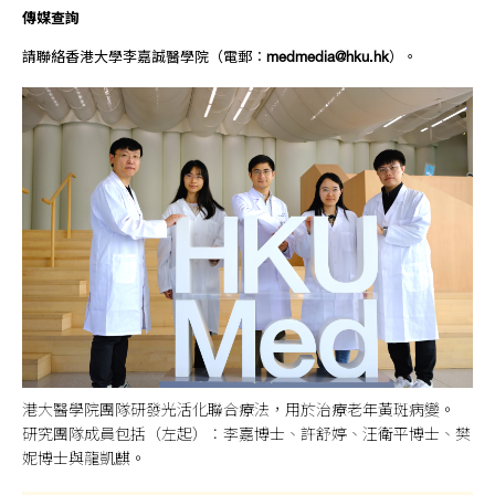
傳媒查詢
請聯絡香港大學李嘉誠醫學院（電郵︰
medmedia@hku.hk
）。
港大醫學院團隊研發光活化聯合療法，用於治療老年黃斑病變。
研究團隊成員包括（左起）：李嘉博士、許舒婷、汪衛平博士、樊
妮博士與龍凱麒。