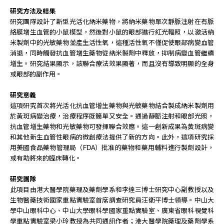
研究方法及結果
研究團隊設計了新型光活化納米藥物，將納米藥物單次靜脈注射在有脈
絡膜增生血管的小鼠模型，然後對小鼠的眼部進行紅光輻照，以激活納
米製劑中的光敏藥物並產生活性氧，這種活性氧不僅促使眼部病變血管
消退，同時觸發抗血管增生藥物從納米製劑中釋放，抑制病變血管繼續
增生。研究結果顯示，該聯合療法效果顯著，而且沒有導致明顯的全身
或眼部的副作用。
研究意義
這項研究首次將光活化抗血管增生藥物與光敏藥物結合製成納米製劑用
於黃斑病變治療，治療程序既簡單又安全。通過靜脈注射和眼部光照，
抗血管增生藥物和光敏藥物可發揮聯合效應。這一創新成果為黃斑病變
和其他新生血管性眼病的微創療法提供了新的方向。此外，這項研究採
用美國食品藥物管理局（FDA）批准的藥物和藥用輔料進行製劑設計，
或有助將來的臨床轉化。
研究團隊
此項目由港大醫學院藥理及藥劑學系和李達三博士研究中心副教授以及
生物醫藥技術國家重點實驗室首席調查研究員汪衛平博士領導。中山大
學中山眼科中心、中山大學眼科學國家重點實驗室、廣東省眼科視覺科
學重點實驗室梁小玲教授為共同通訊作者；港大醫學院藥理及藥劑學系