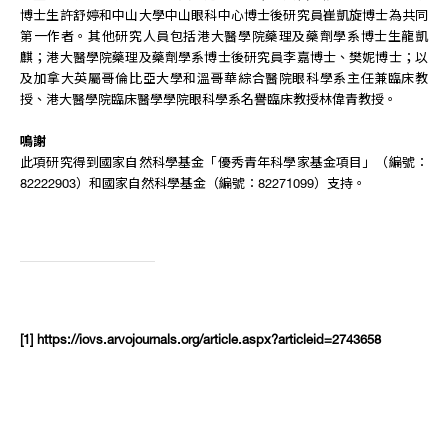
博士生許舒婷和中山大學中山眼科中心博士後研究員崔凱旋博士為共同
第一作者。其他研究人員包括港大醫學院藥理及藥劑學系博士生龍凱
麒；港大醫學院藥理及藥劑學系博士後研究員李嘉博士、樊妮博士；以
及加拿大英屬哥倫比亞大學和溫哥華綜合醫院眼科學系主任兼臨床教
授、港大醫學院臨床醫學學院眼科學系名譽臨床教授林偉青教授。
鳴謝
此項研究得到國家自然科學基金「優秀青年科學家基金項目」（編號：
82222903）和國家自然科學基金（編號：82271099）支持。
[1]
https://iovs.arvojournals.org/article.aspx?articleid=2743658