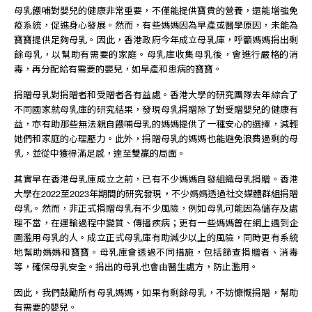
母乳餵哺對嬰兒的健康非常重要，不僅能提供寶貴的營養，還能增強免
疫系統，促進身心發展。然而，有些媽媽因為早產或醫學原因，未能為
寶寶提供足夠母乳。因此，香港政府今年成立母乳庫，呼籲媽媽捐出剩
餘母乳，以幫助有需要的家庭。母乳庫收集母乳後，會進行嚴格的消
毒，再分配給有需要的嬰兒，如早產和患病的寶寶。
捐贈母乳對捐贈者和受贈者各有益處。香港大學的研究團隊去年綜合了
不同國家就母乳庫的研究結果，發現母乳捐贈除了對受贈嬰兒的健康有
益，亦有助那些無法親自餵哺母乳的媽媽提供了一種安心的選擇，減輕
她們和家庭的心理壓力。此外，捐贈母乳的媽媽也能避免浪費過剩的母
乳，並從中獲得滿足感，達至雙贏的局面。
其實早在香港母乳庫成立之前，已有不少媽媽自發組織母乳捐贈。香港
大學在2022至2023年期間的研究發現，不少媽媽透過社交媒體群組捐贈
母乳。然而，非正式捐贈母乳有不少風險，例如母乳可能因為儲存及處
理不當，在運輸過程中變質、傳播疾病；更有一些媽媽曾在網上遇到企
圖濫用母乳的人。成立正式母乳庫有助減少以上的風險，同時更有系統
地幫助媽媽和寶寶。母乳庫會透過不同措施，包括篩查捐贈者、消毒
等，確保母乳安全。捐出的母乳也會由醫生處方，防止濫用。
因此，我們鼓勵所有母乳媽媽，如果有剩餘母乳，不妨慷慨捐贈，幫助
有需要的嬰兒。