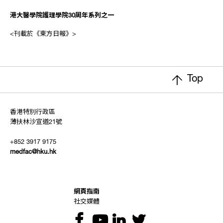
港大醫學院護理學院30周年系列之一
<刊載於《東方日報》>
Top
香港特別行政區
薄扶林沙宣道21號
+852 3917 9175
medfac@hku.hk
網頁指南
社交媒體