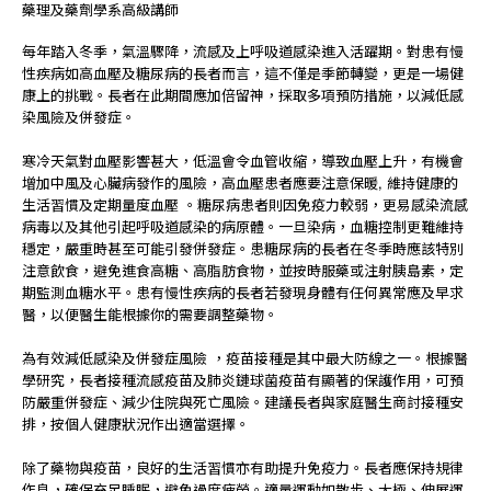
藥理及藥劑學系高級講師
每年踏入冬季，氣溫驟降，流感及上呼吸道感染進入活躍期。對患有慢
性疾病如高血壓及糖尿病的長者而言，這不僅是季節轉變，更是一場健
康上的挑戰。長者在此期間應加倍留神，採取多項預防措施，以減低感
染風險及併發症。
寒冷天氣對血壓影響甚大，低溫會令血管收縮，導致血壓上升，有機會
增加中風及心臟病發作的風險，高血壓患者應要注意保暖, 維持健康的
生活習慣及定期量度血壓 。糖尿病患者則因免疫力較弱，更易感染流感
病毒以及其他引起呼吸道感染的病原體。一旦染病，血糖控制更難維持
穩定，嚴重時甚至可能引發併發症。患糖尿病的長者在冬季時應該特別
注意飲食，避免進食高糖、高脂肪食物，並按時服藥或注射胰島素，定
期監測血糖水平。患有慢性疾病的長者若發現身體有任何異常應及早求
醫，以便醫生能根據你的需要調整藥物。
為有效減低感染及併發症風險 ，疫苗接種是其中最大防線之一。根據醫
學研究，長者接種流感疫苗及肺炎鏈球菌疫苗有顯著的保護作用，可預
防嚴重併發症、減少住院與死亡風險。建議長者與家庭醫生商討接種安
排，按個人健康狀況作出適當選擇。
除了藥物與疫苗，良好的生活習慣亦有助提升免疫力。長者應保持規律