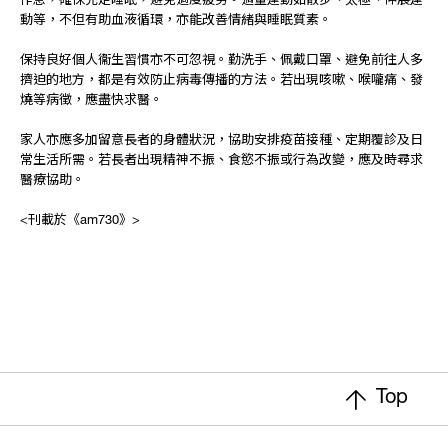
作息，確保充足睡眠，避免過度疲勞。適量運動如散步、太極、伸展運
動等，不但有助血液循環，亦能改善情緒與睡眠質素。
保持良好個人衞生習慣亦不可忽視。勤洗手、佩戴口罩、避免前往人多
擠迫的地方，都是有效防止病毒傳播的方法。若出現咳嗽、喉嚨痛、發
燒等病徵，應盡快求醫。
家人亦應多加留意長者的身體狀況，協助安排疫苗接種、定期覆診及日
常生活所需。若長者出現精神不振、食慾不振或行為改變，應及時尋求
醫療協助。
<刊載於《am730》>
Top