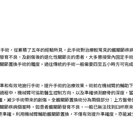
換手術
，從
累積了五年的經驗所見
，此
手術
對治療
較常見
的髖關節疾
發育不良
，
及創傷後的
退化性關節炎的患者
，
大多曾接受內固定手
關節置換手術的難度
。
過往傳統的手術一般需要四至五小時方可完
準和有效地施行
手術
，提升
手術的治療效果
。
術前
在
機械臂的輔助
過程中
，
機械臂可協助醫生控制方向
，
以及準確偵測磨骨的深度
，
確
，減少手術帶來的創傷
。
全髖關節置換術分為兩個部分：上方盤骨
關節疾病個案時
，
如患者髖關節發育不良
，
一般
已無法找到臼杯原
更準確
。
利用機械臂
輔助
髖關節置換
，
不僅有效提升
準確度
，
亦能減