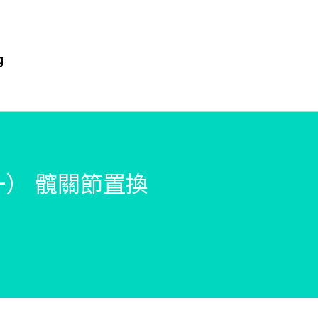
） 髖關節置換