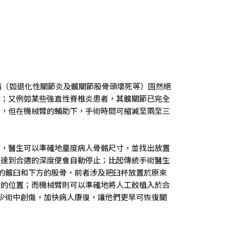
病
（
如退化性關節炎及
髖關節股骨頭壞死等）固然絕
術
；
又
例
如某些強直性脊椎炎患者
，
其
髖關節已完全
成
，
但在機械臂的輔助下
，
手術時間可縮減至兩至三
下
，醫生可以
準確地量度病人骨骼尺寸
，並找出
放置
當
達到合適的深度
便
會自動停止
；比起
傳統手術醫生
的髖臼和下方的股骨
，
前者涉及把臼杯放置於原來
來的位置
；
而機械臂則可以
準確地將人工骹植入於
合
少
術中創傷
，加快病人
康復
，
讓他們
更早可恢復關