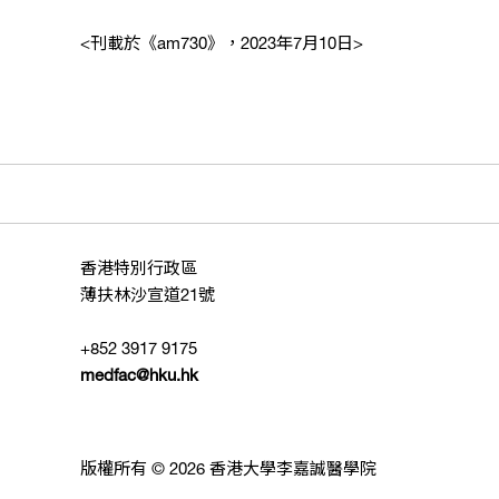
<
刊載於《
am730
》，
2023
年
7
月
10
日
>
香港特別行政區
薄扶林沙宣道21號
+852 3917 9175
medfac@hku.hk
版權所有 © 2026 香港大學李嘉誠醫學院