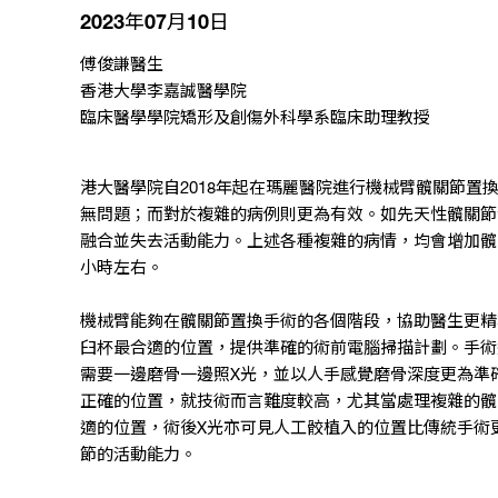
2023年07月10日
傅俊謙醫生
香港大學李嘉誠醫學院
臨床醫學學院矯形及創傷外科學系臨床助理教授
港大醫學院自
2018
年起在瑪麗醫院進行
機械臂髖關節置
無問題
；而對於
複雜的病例則更為有效
。
如先天性
髖關節
融合並失去活動能力
。上述各種
複雜的病情
，均會
增加髖
小時左右
。
機械臂能夠在髖關節置換手術的各個階段
，協助醫生更精
臼杯最合適的位置
，提供
準確的術前電腦掃描計劃
。
手術
需要一邊磨骨一邊照
X
光
，並
以人手感覺磨骨深度更為準
正確的位置
，
就
技術而言難度較高
，
尤其當處理複雜的髖
適
的位置
，
術後
X光亦可見人工骹植入的位置比傳統手術
節的活動能力
。