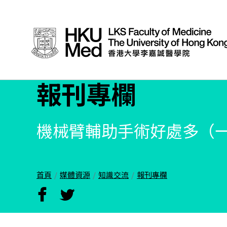
報刊專欄
機械臂輔助手術好處多（一
首頁
媒體資源
知識交流
報刊專欄