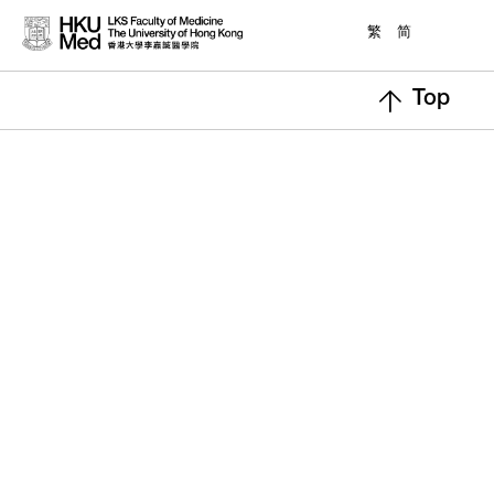
繁
简
Top